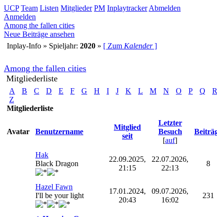
UCP
Team
Listen
Mitglieder
PM
Inplaytracker
Abmelden
Anmelden
Among the fallen cities
Neue Beiträge ansehen
Inplay-Info » Spieljahr:
2020
»
[ Zum
Kalender
]
Among the fallen cities
Mitgliederliste
A
B
C
D
E
F
G
H
I
J
K
L
M
N
O
P
Q
Z
Mitgliederliste
Letzter
Mitglied
Avatar
Benutzername
Besuch
Beiträ
seit
[
auf
]
Hak
22.09.2025,
22.07.2026,
Black Dragon
8
21:15
22:13
Hazel Fawn
17.01.2024,
09.07.2026,
I'll be your light
231
20:43
16:02