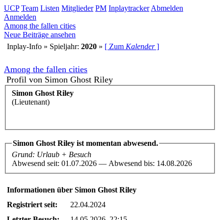
UCP
Team
Listen
Mitglieder
PM
Inplaytracker
Abmelden
Anmelden
Among the fallen cities
Neue Beiträge ansehen
Inplay-Info » Spieljahr:
2020
»
[ Zum
Kalender
]
Among the fallen cities
Profil von Simon Ghost Riley
Simon Ghost Riley
(Lieutenant)
Simon Ghost Riley ist momentan abwesend.
Grund: Urlaub + Besuch
Abwesend seit: 01.07.2026 — Abwesend bis: 14.08.2026
Informationen über Simon Ghost Riley
Registriert seit:
22.04.2024
Letzter Besuch:
14.05.2026, 22:15