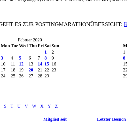
 GEHT ES ZUR POSTINGMARATHONÜBERSICHT:
Februar 2020
Mon
Tue
Wed
Thu
Fri
Sat
Sun
M
1
2
1
3
4
5
6
7
8
9
8
10
11
12
13
14
15
16
1
17
18
19
20
21
22
23
2
24
25
26
27
28
29
2
S
T
U
V
W
X
Y
Z
Mitglied seit
Letzter Besuch