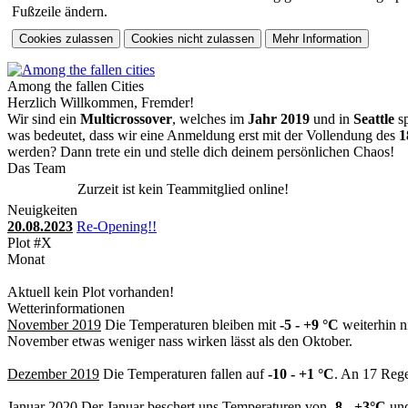
Fußzeile ändern.
Among the fallen Cities
Herzlich Willkommen, Fremder!
Wir sind ein
Multicrossover
, welches im
Jahr 2019
und in
Seattle
sp
was bedeutet, dass wir eine Anmeldung erst mit der Vollendung des
1
werden? Dann trete ein und stelle dich deinem persönlichen Chaos!
Das Team
Zurzeit ist kein Teammitglied online!
Neuigkeiten
20.08.2023
Re-Opening!!
Plot #X
Monat
Aktuell kein Plot vorhanden!
Wetterinformationen
November 2019
Die Temperaturen bleiben mit
-5 - +9 °C
weiterhin n
November etwas weniger nass wirken lässt als den Oktober.
Dezember 2019
Die Temperaturen fallen auf
-10 - +1 °C
. An 17 Rege
Januar 2020
Der Januar beschert uns Temperaturen von
-8 - +3°C
und