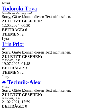
Mika
Todoroki Tōya
burn this world to the ground
Sorry, Gäste können diesen Text nicht sehen.
ZULETZT GESEHEN:
12.05.2024, 00:30
BEITRÄGE:
6
THEMEN:
2
Lyra
Tris Prior
SIX
Sorry, Gäste können diesen Text nicht sehen.
ZULETZT GESEHEN:
09.05.2026, 18:40
19.07.2025, 01:48
BEITRÄGE:
3
THEMEN:
2
Juny
♣ Technik-Alex
Newbie
Sorry, Gäste können diesen Text nicht sehen.
ZULETZT GESEHEN:
26.09.2021, 17:54
21.02.2021, 17:59
BEITRÄGE:
0