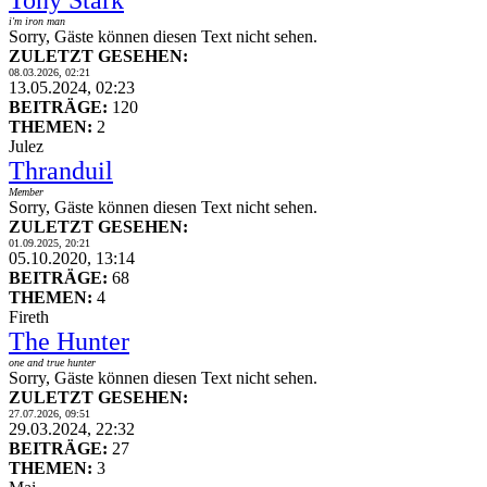
Tony Stark
i'm iron man
Sorry, Gäste können diesen Text nicht sehen.
ZULETZT GESEHEN:
08.03.2026, 02:21
13.05.2024, 02:23
BEITRÄGE:
120
THEMEN:
2
Julez
Thranduil
Member
Sorry, Gäste können diesen Text nicht sehen.
ZULETZT GESEHEN:
01.09.2025, 20:21
05.10.2020, 13:14
BEITRÄGE:
68
THEMEN:
4
Fireth
The Hunter
one and true hunter
Sorry, Gäste können diesen Text nicht sehen.
ZULETZT GESEHEN:
27.07.2026, 09:51
29.03.2024, 22:32
BEITRÄGE:
27
THEMEN:
3