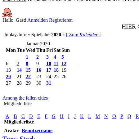
Hallo, Gast!
Anmelden
Registrieren
HIER
Inplay-Info » Spieljahr:
2020
»
[ Zum
Kalender
]
Januar 2020
Mon
Tue
Wed
Thu
Fri
Sat
Sun
1
2
3
4
5
6
7
8
9
10
11
12
13
14
15
16
17
18
19
20
21
22
23
24
25
26
27
28
29
30
31
Among the fallen cities
Mitgliederliste
A
B
C
D
E
F
G
H
I
J
K
L
M
N
O
P
Q
R
Mitgliederliste
Avatar
Benutzername