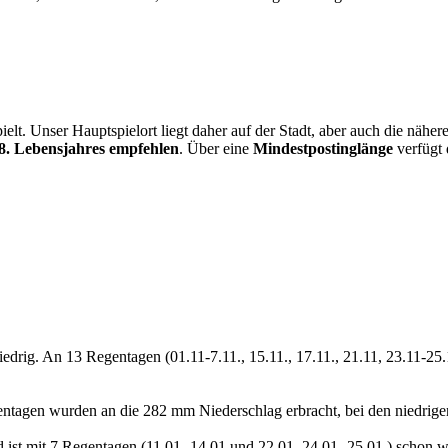
ielt. Unser Hauptspielort liegt daher auf der Stadt, aber auch die näh
8. Lebensjahres empfehlen
. Über eine
Mindestpostinglänge
verfügt 
iedrig. An 13 Regentagen (01.11-7.11., 15.11., 17.11., 21.11, 23.11-2
ntagen wurden an die 282 mm Niederschlag erbracht, bei den niedrigen
 ist mit 7 Regentagen (11.01.-14.01 und 22.01, 24.01.-25.01.) schon w