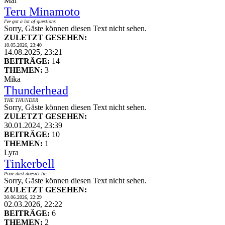
Mai
Teru Minamoto
I've got a lot of questions
Sorry, Gäste können diesen Text nicht sehen.
ZULETZT GESEHEN:
10.05.2026, 23:40
14.08.2025, 23:21
BEITRÄGE:
14
THEMEN:
3
Mika
Thunderhead
THE THUNDER
Sorry, Gäste können diesen Text nicht sehen.
ZULETZT GESEHEN:
30.01.2024, 23:39
BEITRÄGE:
10
THEMEN:
1
Lyra
Tinkerbell
Pixie dust doesn't lie.
Sorry, Gäste können diesen Text nicht sehen.
ZULETZT GESEHEN:
30.06.2026, 22:29
02.03.2026, 22:22
BEITRÄGE:
6
THEMEN:
2