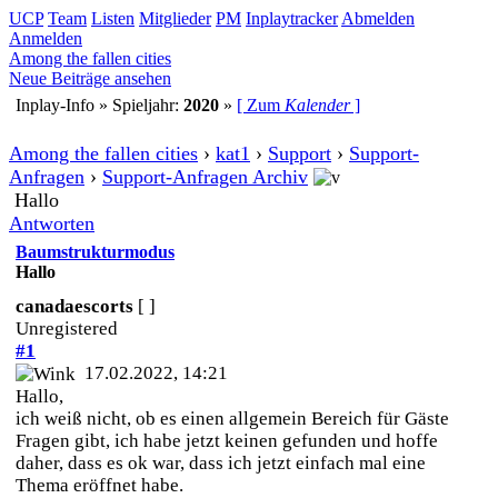
UCP
Team
Listen
Mitglieder
PM
Inplaytracker
Abmelden
Anmelden
Among the fallen cities
Neue Beiträge ansehen
Inplay-Info » Spieljahr:
2020
»
[ Zum
Kalender
]
Among the fallen cities
›
kat1
›
Support
›
Support-
Anfragen
›
Support-Anfragen Archiv
Hallo
Antworten
Baumstrukturmodus
Hallo
canadaescorts
[ ]
Unregistered
#1
17.02.2022, 14:21
Hallo,
ich weiß nicht, ob es einen allgemein Bereich für Gäste
Fragen gibt, ich habe jetzt keinen gefunden und hoffe
daher, dass es ok war, dass ich jetzt einfach mal eine
Thema eröffnet habe.