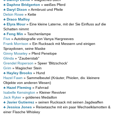
♣ Daphne Bridgerton
» weißes Pferd
♣ Daryl Dixon
» Armbrust und Pfeile
Delsin Rowe
» Kette
♣ Draco Malfoy
♣ Elyra Mour
» Eine kleine Laterne, mit der Sie Einfluss auf die
Schatten nimmt
♣ Feng Min
» Taschenlampe
Five
» Autobiografie von Vanya Hargreeves
Frank Morrison
» Ein Rucksack mit Messern und einigen
Spraydosen, seine Maske
Ginny Moseley
» Pferd Penelope
Glinda
» "Zauberstab"
Grendel Roperson
» Speer 'Blitzschock'
Grim
» Magischer Stein
♣ Hayley Brooks
» Hund
Hazel Fawn
» Sammelbeutel (Kräuter, Phiolen, div. kleinere
Objekte von anderen Wesen)
♣ Hazel Fleming
» Fahrrad
Isabelle Kensington
» Kleiner Revolver
Jack Ryker
» goldenes Medaillon
♣ Javier Gutierrez
» seinen Rucksack mit seinen Jagdwaffen
♣ Jessica Jones
» Reisetasche mit ein paar Wechselklamotten &
einer Flasche Whiskey