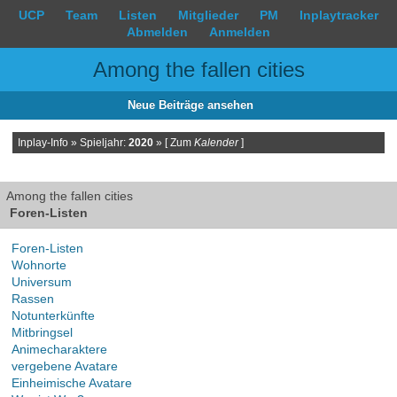
UCP
Team
Listen
Mitglieder
PM
Inplaytracker
Abmelden
Anmelden
Among the fallen cities
Neue Beiträge ansehen
Inplay-Info » Spieljahr:
2020
»
[ Zum
Kalender
]
Among the fallen cities
Foren-Listen
Foren-Listen
Wohnorte
Universum
Rassen
Notunterkünfte
Mitbringsel
Animecharaktere
vergebene Avatare
Einheimische Avatare