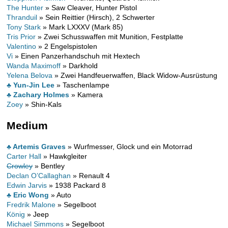
The Hunter
» Saw Cleaver, Hunter Pistol
Thranduil
» Sein Reittier (Hirsch), 2 Schwerter
Tony Stark
» Mark LXXXV (Mark 85)
Tris Prior
» Zwei Schusswaffen mit Munition, Festplatte
Valentino
» 2 Engelspistolen
Vi
» Einen Panzerhandschuh mit Hextech
Wanda Maximoff
» Darkhold
Yelena Belova
» Zwei Handfeuerwaffen, Black Widow-Ausrüstung
♣ Yun-Jin Lee
» Taschenlampe
♣ Zachary Holmes
» Kamera
Zoey
» Shin-Kals
Medium
♣ Artemis Graves
» Wurfmesser, Glock und ein Motorrad
Carter Hall
» Hawkgleiter
Crowley
» Bentley
Declan O’Callaghan
» Renault 4
Edwin Jarvis
» 1938 Packard 8
♣ Eric Wong
» Auto
Fredrik Malone
» Segelboot
König
» Jeep
Michael Simmons
» Segelboot