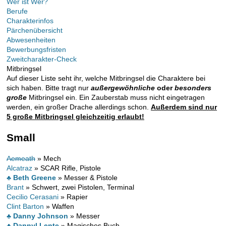
Wer ist Wer?
Berufe
Charakterinfos
Pärchenübersicht
Abwesenheiten
Bewerbungsfristen
Zweitcharakter-Check
Mitbringsel
Auf dieser Liste seht ihr, welche Mitbringsel die Charaktere bei
sich haben. Bitte tragt nur
außergewöhnliche
oder
besonders
große
Mitbringsel ein. Ein Zauberstab muss nicht eingetragen
werden, ein großer Drache allerdings schon.
Außerdem sind nur
5 große Mitbringsel gleichzeitig erlaubt!
Small
Aemeath
» Mech
Alcatraz
» SCAR Rifle, Pistole
♣ Beth Greene
» Messer & Pistole
Brant
» Schwert, zwei Pistolen, Terminal
Cecilio Cerasani
» Rapier
Clint Barton
» Waffen
♣ Danny Johnson
» Messer
♣ Dannyl Lente
» Magisches Buch