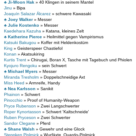
♣ Ji-Woon Hak
» 40 Klingen in seinem Mantel
Jinu
» Bipa
Joaquín Salazar Álcarez
» schwere Kawasaki
♣ Joey Walker
» Messer
♣ Julie Kostenko
» Messer
Kaedehara Kazuha
» Katana, kleines Zelt
♣ Katherine Pierce
» Heilmittel gegen Vampirismus
Katsuki Bakugou
» Koffer mit Heldenkostüm
King
» Geisterspeer Chastiefol
Konan
» Akatsukiring
Kurtis Trent
» Chirugai, Boran X, Tasche mit Tagebuch und Phiolen
Kyojuro Rengoku
» sein Schwert
♣ Michael Myers
» Messer
Miranda Tresholm
» Doppelschneidige Axt
Miss Heed
» Armreife, Handy
♣ Nea Karlsson
» Sanikit
Phainon
» Schwert
Pinocchio
» Proof of Humanity-Weapon
Pryce Rubenson
» Zwei Langschwerter
Roper Kynortasson
» Schwert 'Kaltschneide'
Ruben Pryceson
» Zwei Schwerter
Sandor Clegane
» Pferd
♣ Shane Walsh
» Gewehr und eine Glock
Steppken Pislmick
» Wurfäxte, Quardo-Pislmick