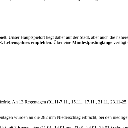
ielt. Unser Hauptspielort liegt daher auf der Stadt, aber auch die näh
8. Lebensjahres empfehlen
. Über eine
Mindestpostinglänge
verfügt 
iedrig. An 13 Regentagen (01.11-7.11., 15.11., 17.11., 21.11, 23.11-2
ntagen wurden an die 282 mm Niederschlag erbracht, bei den niedrigen
 ist mit 7 Regentagen (11.01.-14.01 und 22.01, 24.01.-25.01.) schon w