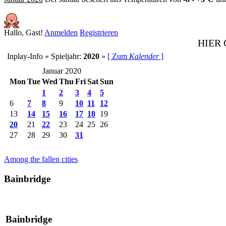
Hallo, Gast!
Anmelden
Registrieren
HIER
Inplay-Info » Spieljahr:
2020
»
[ Zum
Kalender
]
Januar 2020
Mon
Tue
Wed
Thu
Fri
Sat
Sun
1
2
3
4
5
6
7
8
9
10
11
12
13
14
15
16
17
18
19
20
21
22
23
24
25
26
27
28
29
30
31
Among the fallen cities
Bainbridge
Bainbridge