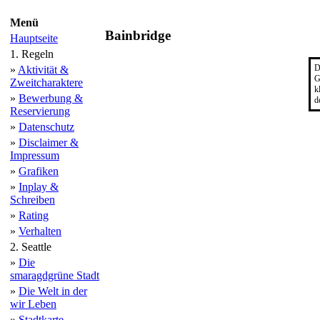
Menü
Bainbridge
Hauptseite
1. Regeln
D
»
Aktivität &
G
Zweitcharaktere
k
»
Bewerbung &
d
Reservierung
»
Datenschutz
»
Disclaimer &
Impressum
»
Grafiken
»
Inplay &
Schreiben
»
Rating
»
Verhalten
2. Seattle
»
Die
smaragdgrüne Stadt
»
Die Welt in der
wir Leben
»
Stadtkarte