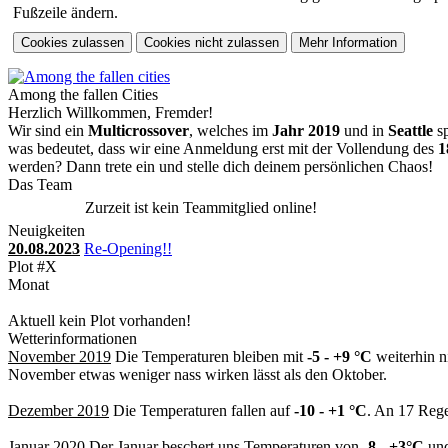
Fußzeile ändern.
Among the fallen Cities
Herzlich Willkommen, Fremder!
Wir sind ein
Multicrossover
, welches im
Jahr 2019
und in
Seattle
sp
was bedeutet, dass wir eine Anmeldung erst mit der Vollendung des
1
werden? Dann trete ein und stelle dich deinem persönlichen Chaos!
Das Team
Zurzeit ist kein Teammitglied online!
Neuigkeiten
20.08.2023
Re-Opening!!
Plot #X
Monat
Aktuell kein Plot vorhanden!
Wetterinformationen
November 2019
Die Temperaturen bleiben mit
-5 - +9 °C
weiterhin n
November etwas weniger nass wirken lässt als den Oktober.
Dezember 2019
Die Temperaturen fallen auf
-10 - +1 °C
. An 17 Rege
Januar 2020
Der Januar beschert uns Temperaturen von
-8 - +3°C
und