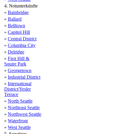
4. Notunterkünfte
»
Bainbridge
»
Ballard
»
Belltown
»
Capitol Hill
»
Central District
»
Columbia City
»
Delridge
»
First Hill &
Squire Park
»
Georgetown
»
Industrial District
»
International
District/Yesler
Terrace
»
North Seattle
»
Northeast Seattle
»
Northwest Seattle
»
Waterfront
»
West Seattle
5. Sonstiges