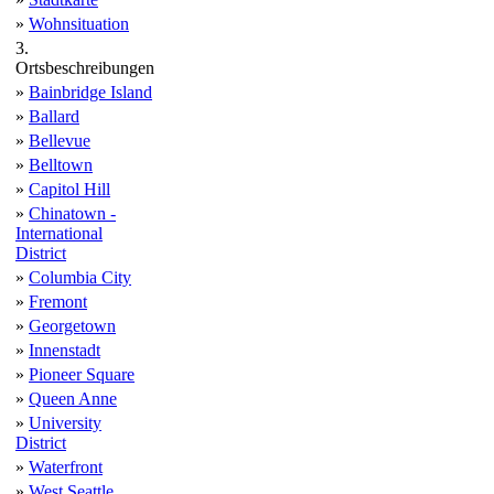
»
Wohnsituation
3.
Ortsbeschreibungen
»
Bainbridge Island
»
Ballard
»
Bellevue
»
Belltown
»
Capitol Hill
»
Chinatown -
International
District
»
Columbia City
»
Fremont
»
Georgetown
»
Innenstadt
»
Pioneer Square
»
Queen Anne
»
University
District
»
Waterfront
»
West Seattle