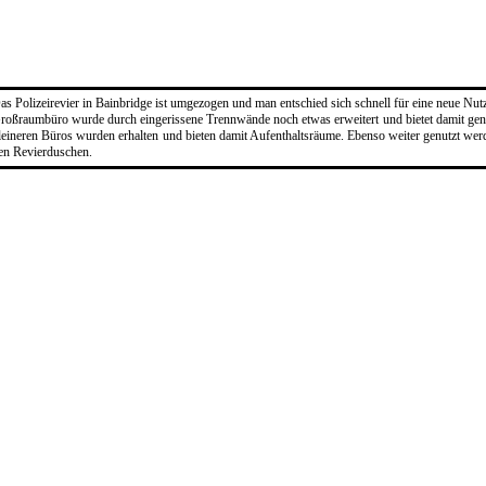
as Polizeirevier in Bainbridge ist umgezogen und man entschied sich schnell für eine neue Nut
roßraumbüro wurde durch eingerissene Trennwände noch etwas erweitert und bietet damit genu
leineren Büros wurden erhalten und bieten damit Aufenthaltsräume. Ebenso weiter genutzt wer
en Revierduschen.