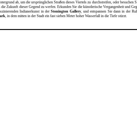
ntergrund ab, um die ursprünglichen Straßen dieses Viertels zu durchstreifen, oder besuchen S
n die Zukunft dieser Gegend zu werfen. Erkunden Sie die künstlerische Vergangenheit und Ge
aszinierenden Indianerkunst in der
Stonington Gallery
, und entspannen Sie dann in der R
ark
, in dem mitten in der Stadt ein fast sieben Meter hoher Wasserfall in die Tiefe stürzt.