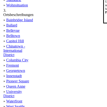
U
»
Wohnsituation
i
f
3.
P
Ortsbeschreibungen
»
Bainbridge Island
»
Ballard
»
Bellevue
»
Belltown
»
Capitol Hill
»
Chinatown -
International
District
»
Columbia City
»
Fremont
»
Georgetown
»
Innenstadt
»
Pioneer Square
»
Queen Anne
»
University
District
»
Waterfront
»
West Seattle