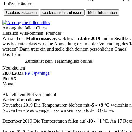
Fußzeile ändern.
Among the fallen Cities
Herzlich Willkommen, Fremder!
Wir sind ein
Multicrossover
, welches im
Jahr 2019
und in
Seattle
sp
was bedeutet, dass wir eine Anmeldung erst mit der Vollendung des
1
werden? Dann trete ein und stelle dich deinem persönlichen Chaos!
Das Team
Zurzeit ist kein Teammitglied online!
Neuigkeiten
20.08.2023
Re-Opening!!
Plot #X
Monat
Aktuell kein Plot vorhanden!
Wetterinformationen
November 2019
Die Temperaturen bleiben mit
-5 - +9 °C
weiterhin n
November etwas weniger nass wirken lässt als den Oktober.
Dezember 2019
Die Temperaturen fallen auf
-10 - +1 °C
. An 17 Rege
Januar 2020
Der Januar beschert uns Temperaturen von
-8 - +3°C
und