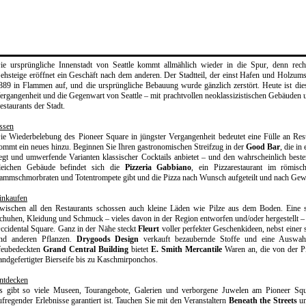
ie ursprüngliche Innenstadt von Seattle kommt allmählich wieder in die Spur, denn recht
ehsteige eröffnet ein Geschäft nach dem anderen. Der Stadtteil, der einst Hafen und Holzums
889 in Flammen auf, und die ursprüngliche Bebauung wurde gänzlich zerstört. Heute ist dies
ergangenheit und die Gegenwart von Seattle – mit prachtvollen neoklassizistischen Gebäuden 
estaurants der Stadt.
ssen
ie Wiederbelebung des Pioneer Square in jüngster Vergangenheit bedeutet eine Fülle an Rest
ommt ein neues hinzu. Beginnen Sie Ihren gastronomischen Streifzug in der
Good Bar
, die i
iegt und umwerfende Varianten klassischer Cocktails anbietet – und den wahrscheinlich best
leichen Gebäude befindet sich die
Pizzeria Gabbiano
, ein Pizzarestaurant im römis
ammschmorbraten und Totentrompete gibt und die Pizza nach Wunsch aufgeteilt und nach Gewi
inkaufen
wischen all den Restaurants schossen auch kleine Läden wie Pilze aus dem Boden. Eine 
chuhen, Kleidung und Schmuck – vieles davon in der Region entworfen und/oder hergestellt – 
ccidental Square. Ganz in der Nähe steckt
Fleurt
voller perfekter Geschenkideen, nebst einer
nd anderen Pflanzen.
Drygoods Design
verkauft bezaubernde Stoffe und eine Auswa
feubedeckten
Grand Central Building
bietet
E. Smith Mercantile
Waren an, die von der Pio
andgefertigter Bierseife bis zu Kaschmirponchos.
ntdecken
s gibt so viele Museen, Tourangebote, Galerien und verborgene Juwelen am Pioneer Squa
ufregender Erlebnisse garantiert ist. Tauchen Sie mit den Veranstaltern
Beneath the Streets
u