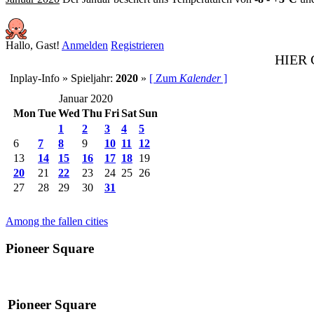
Hallo, Gast!
Anmelden
Registrieren
HIER
Inplay-Info » Spieljahr:
2020
»
[ Zum
Kalender
]
Januar 2020
Mon
Tue
Wed
Thu
Fri
Sat
Sun
1
2
3
4
5
6
7
8
9
10
11
12
13
14
15
16
17
18
19
20
21
22
23
24
25
26
27
28
29
30
31
Among the fallen cities
Pioneer Square
Pioneer Square