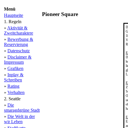
Menü
Pioneer Square
Hauptseite
1. Regeln
D
»
Aktivität &
G
Zweitcharaktere
1
»
Bewerbung &
V
Reservierung
R
»
Datenschutz
E
»
Disclaimer &
D
k
Impressum
l
»
Grafiken
g
L
»
Inplay &
Schreiben
E
»
Rating
Z
S
»
Verhalten
O
2. Seattle
u
e
»
Die
h
smaragdgrüne Stadt
»
Die Welt in der
E
wir Leben
E
a
»
Stadtkarte