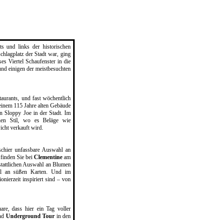
s und links der historischen
chlagplatz der Stadt war, ging
es Viertel Schaufenster in die
und einigen der meistbesuchten
aurants, und fast wöchentlich
n einem 115 Jahre alten Gebäude
en Sloppy Joe in der Stadt. Im
chen Stil, wo es Beläge wie
cht verkauft wird.
schier unfassbare Auswahl an
finden Sie bei
Clementine
am
 stattlichen Auswahl an Blumen
hl an süßen Karten. Und im
nierzeit inspiriert sind – von
re, dass hier ein Tag voller
nd
Underground Tour
in den