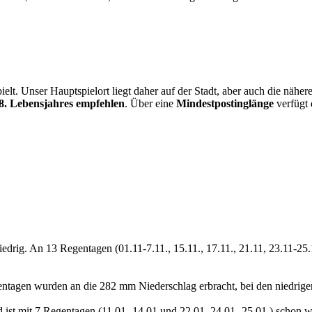
ielt. Unser Hauptspielort liegt daher auf der Stadt, aber auch die näh
8. Lebensjahres empfehlen
. Über eine
Mindestpostinglänge
verfügt 
iedrig. An 13 Regentagen (01.11-7.11., 15.11., 17.11., 21.11, 23.11-2
ntagen wurden an die 282 mm Niederschlag erbracht, bei den niedrigen
 ist mit 7 Regentagen (11.01.-14.01 und 22.01, 24.01.-25.01.) schon w