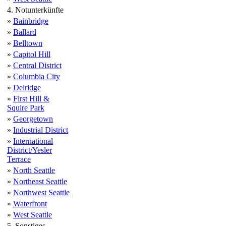
4. Notunterkünfte
»
Bainbridge
»
Ballard
»
Belltown
»
Capitol Hill
»
Central District
»
Columbia City
»
Delridge
»
First Hill &
Squire Park
»
Georgetown
»
Industrial District
»
International
District/Yesler
Terrace
»
North Seattle
»
Northeast Seattle
»
Northwest Seattle
»
Waterfront
»
West Seattle
5. Sonstiges