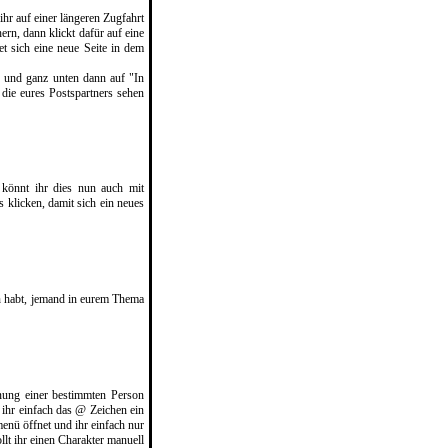
ihr auf einer längeren Zugfahrt
ern, dann klickt dafür auf eine
 sich eine neue Seite in dem
n und ganz unten dann auf "In
die eures Postspartners sehen
 könnt ihr dies nun auch mit
 klicken, damit sich ein neues
n habt, jemand in eurem Thema
nung einer bestimmten Person
 ihr einfach das @ Zeichen ein
enü öffnet und ihr einfach nur
lt ihr einen Charakter manuell