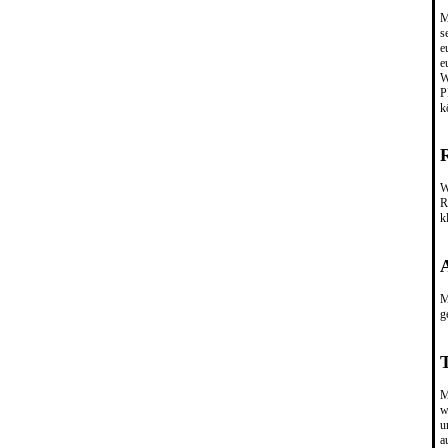
M
s
e
e
W
P
k
W
R
k
A
M
g
M
w
u
a