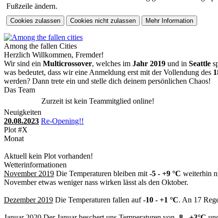
Fußzeile ändern.
Among the fallen Cities
Herzlich Willkommen, Fremder!
Wir sind ein
Multicrossover
, welches im
Jahr 2019
und in
Seattle
sp
was bedeutet, dass wir eine Anmeldung erst mit der Vollendung des
1
werden? Dann trete ein und stelle dich deinem persönlichen Chaos!
Das Team
Zurzeit ist kein Teammitglied online!
Neuigkeiten
20.08.2023
Re-Opening!!
Plot #X
Monat
Aktuell kein Plot vorhanden!
Wetterinformationen
November 2019
Die Temperaturen bleiben mit
-5 - +9 °C
weiterhin n
November etwas weniger nass wirken lässt als den Oktober.
Dezember 2019
Die Temperaturen fallen auf
-10 - +1 °C
. An 17 Rege
Januar 2020
Der Januar beschert uns Temperaturen von
-8 - +3°C
und