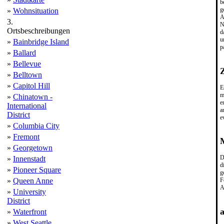
b
g
»
Wohnsituation
A
3.
N
Ortsbeschreibungen
d
u
»
Bainbridge Island
p
»
Ballard
»
Bellevue
»
Belltown
»
Capitol Hill
E
m
»
Chinatown -
e
International
a
District
e
»
Columbia City
»
Fremont
M
»
Georgetown
D
»
Innenstadt
d
»
Pioneer Square
g
F
»
Queen Anne
A
»
University
District
a
»
Waterfront
»
West Seattle