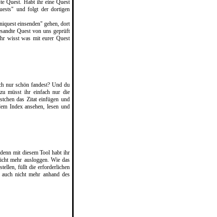
te Quest. Habt ihr eine Quest
ests" und folgt der dortigen
iniquest einsenden" gehen, dort
esandte Quest von uns geprüft
hr wisst was mit eurer Quest
fach nur schön fandest? Und du
zu müsst ihr einfach nur die
stchen das Zitat einfügen und
dem Index ansehen, lesen und
 denn mit diesem Tool habt ihr
 nicht mehr ausloggen. Wie das
ellen, füllt die erforderlichen
r auch nicht mehr anhand des