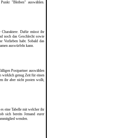
 Punkt "Bleiben" auswählen.
e Charaktere. Dafür müsst ihr
nd noch das Geschlecht sowie
e Vorlieben habt. Sobald das
 Namen auswürfeln kann.
fälligen Postpartner auswählen
ch wirklich genug Zeit für einen
m ihr aber nicht posten wollt,
 es eine Tabelle mit welcher ihr
ob sich bereits Jemand eurer
eammitglied wenden.