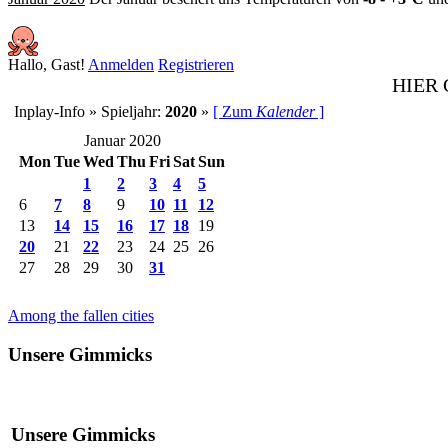
Hallo, Gast!
Anmelden
Registrieren
HIER
Inplay-Info » Spieljahr:
2020
»
[ Zum
Kalender
]
Januar 2020
Mon
Tue
Wed
Thu
Fri
Sat
Sun
1
2
3
4
5
6
7
8
9
10
11
12
13
14
15
16
17
18
19
20
21
22
23
24
25
26
27
28
29
30
31
Among the fallen cities
Unsere Gimmicks
Unsere Gimmicks