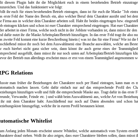
it diesem Plugin habt ihr die Möglichkeit euch in einem bestehenden Betrieb einzutrage
inzureichen. Und das funktioniert wie folgt:
ollt ihr euch für einen bestehenden Betrieb eintragen, dann ist für euch die Maske "Job eintra
as erste Feld der Name des Berufs ein, also welcher Beruf dein Charakter ausübt und bei d
ie Firma aus in welcher dein Charakter arbeiten soll. Habt ihr beides eingetragen bzw. eingestel
ob eintragen klicken und schon ist euer Charakter entsprechend eingetragen. Hat euer Charakter
der arbeitet in einer Firma, welche noch nicht in der Jobliste vorhanden ist, dann müsst ihr den 
nd dafür nutzt ihr die Maske Arbeitsplatz/Betrieb hinzufügen. In das erste Feld tragt ihr also 
as zweite Feld kommt eine kurze Beschreibung hinein ( was ist das für eine Firma? Wie ist die 
nschließend müsst ihr noch bei dem Auswahlmenü eine Branche auswählen, welche am Besten 
hr euch hierbei nicht ganz sicher sein, dann könnt ihr auch gerne eines der Teammitglied
ntsprechend ausgefüllt, dann müsst ihr nur noch unten auf Arbeitsplatz/Betrieb hinzufügen klic
evor der Betrieb nun allerdings erscheint muss er erst von einem Teammitglied angenommen w
RPG Relations
usste man früher die Beziehungen der Charaktere noch per Hand eintragen, kann man es 
utomatisch machen lassen. Geht dafür einfach nur auf das entsprechende Profil des Cha
eziehungen hinzufügen wollt und füllt die entsprechende Maske aus. Tragt dafür in das erste F
reunde, Verwandte, Feinde etc. ) und wählt beim Auswahlmenü aus, welche Art von Beziehung (
 ihr mit dem Charakter habt. Anschließend nur noch auf Daten absenden und schon hab
eziehungskiste hinzugefügt, welche ihr in eurem Profil bestaunen könnt.
automatische Whitelist
um Anfang jeden Monats erscheint unsere Whitelist, welche automatisch vom System erstellt 
haraktere drauf stehen. Wollt ihr also zeigen, dass eure Charaktere bleiben sollen, dann müsst i