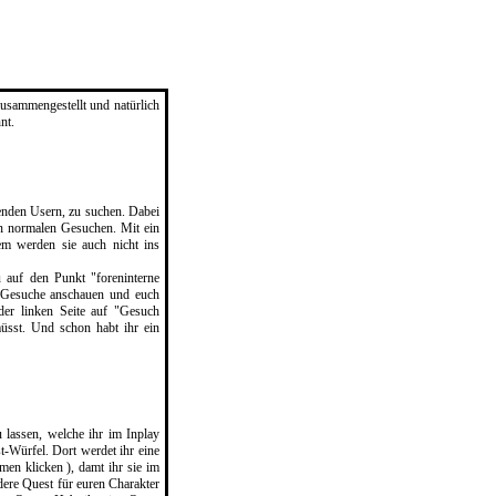
usammengestellt und natürlich
nt.
henden Usern, zu suchen. Dabei
en normalen Gesuchen. Mit ein
m werden sie auch nicht ins
 auf den Punkt "foreninterne
n Gesuche anschauen und euch
 der linken Seite auf "Gesuch
müsst. Und schon habt ihr ein
 lassen, welche ihr im Inplay
t-Würfel. Dort werdet ihr eine
men klicken ), damt ihr sie im
ndere Quest für euren Charakter