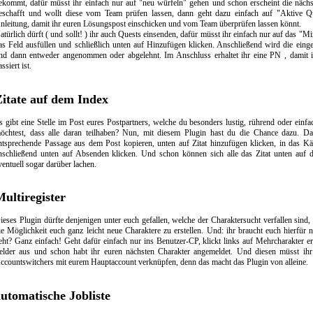
ekommt, dafür müsst ihr einfach nur auf "neu würfeln" gehen und schon erscheint die nächs
eschafft und wollt diese vom Team prüfen lassen, dann geht dazu einfach auf "Aktive Qu
nleitung, damit ihr euren Lösungspost einschicken und vom Team überprüfen lassen könnt.
atürlich dürft ( und sollt! ) ihr auch Quests einsenden, dafür müsst ihr einfach nur auf das "M
as Feld ausfüllen und schließlich unten auf Hinzufügen klicken. Anschließend wird die eing
nd dann entweder angenommen oder abgelehnt. Im Anschluss erhaltet ihr eine PN , damit i
assiert ist.
Zitate auf dem Index
s gibt eine Stelle im Post eures Postpartners, welche du besonders lustig, rührend oder ein
öchtest, dass alle daran teilhaben? Nun, mit diesem Plugin hast du die Chance dazu. Da
ntsprechende Passage aus dem Post kopieren, unten auf Zitat hinzufügen klicken, in das Kä
nschließend unten auf Absenden klicken. Und schon können sich alle das Zitat unten auf 
ventuell sogar darüber lachen.
ultiregister
ieses Plugin dürfte denjenigen unter euch gefallen, welche der Charaktersucht verfallen sind,
ie Möglichkeit euch ganz leicht neue Charaktere zu erstellen. Und: ihr braucht euch hierfür
eht? Ganz einfach! Geht dafür einfach nur ins Benutzer-CP, klickt links auf Mehrcharakter erst
elder aus und schon habt ihr euren nächsten Charakter angemeldet. Und diesen müsst ih
ccountswitchers mit eurem Hauptaccount verknüpfen, denn das macht das Plugin von alleine.
utomatische Jobliste