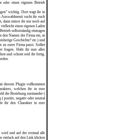
n oder einen eigenen Betrieb
gen" wichtig. Dort tragt ihr in
em Auswahlmenü sucht ihr euch
lt, dann müsst ihr nur noch auf
 vielleicht einen eigenen Laden
Betrieb selbstständig eintragen
nun den Namen der Firma ein, in
bisherige Geschichte? etc.) und
zu eurer Firma passt. Solltet
er fragen. Habt ihr nun alles
ken und schont seid ihr fertig.
erden.
mit diesem Plugin vollkommen
rakters, welchen ihr in eure
eld die Beziehung zueinander (
 positiv, negativ oder neutral
t ihr den Charakter in eure
wird und auf der erstmal alle
hr einfach auf den Link klicken