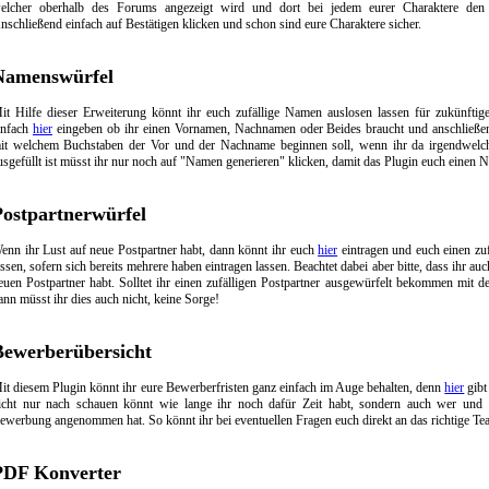
elcher oberhalb des Forums angezeigt wird und dort bei jedem eurer Charaktere den
nschließend einfach auf Bestätigen klicken und schon sind eure Charaktere sicher.
Namenswürfel
it Hilfe dieser Erweiterung könnt ihr euch zufällige Namen auslosen lassen für zukünftig
infach
hier
eingeben ob ihr einen Vornamen, Nachnamen oder Beides braucht und anschließe
it welchem Buchstaben der Vor und der Nachname beginnen soll, wenn ihr da irgendwelch
usgefüllt ist müsst ihr nur noch auf "Namen generieren" klicken, damit das Plugin euch einen
Postpartnerwürfel
enn ihr Lust auf neue Postpartner habt, dann könnt ihr euch
hier
eintragen und euch einen zu
assen, sofern sich bereits mehrere haben eintragen lassen. Beachtet dabei aber bitte, dass ihr au
euen Postpartner habt. Solltet ihr einen zufälligen Postpartner ausgewürfelt bekommen mit de
ann müsst ihr dies auch nicht, keine Sorge!
Bewerberübersicht
it diesem Plugin könnt ihr eure Bewerberfristen ganz einfach im Auge behalten, denn
hier
gibt
icht nur nach schauen könnt wie lange ihr noch dafür Zeit habt, sondern auch wer und 
ewerbung angenommen hat. So könnt ihr bei eventuellen Fragen euch direkt an das richtige T
PDF Konverter