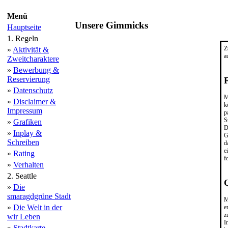
Menü
Unsere Gimmicks
Hauptseite
1. Regeln
Z
»
Aktivität &
a
Zweitcharaktere
»
Bewerbung &
Reservierung
»
Datenschutz
M
»
Disclaimer &
k
Impressum
p
S
»
Grafiken
D
»
Inplay &
G
Schreiben
d
e
»
Rating
f
»
Verhalten
2. Seattle
»
Die
smaragdgrüne Stadt
M
»
Die Welt in der
e
z
wir Leben
I
»
Stadtkarte