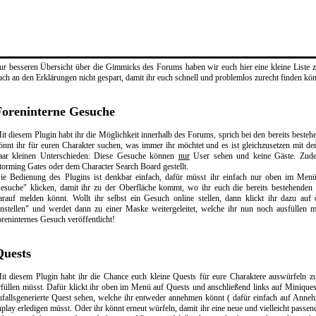
ur besseren Übersicht über die Gimmicks des Forums haben wir euch hier eine kleine Liste z
uch an den Erklärungen nicht gespart, damit ihr euch schnell und problemlos zurecht finden kön
Foreninterne Gesuche
it diesem Plugin habt ihr die Möglichkeit innerhalb des Forums, sprich bei den bereits beste
önnt ihr für euren Charakter suchen, was immer ihr möchtet und es ist gleichzusetzen mit d
aar kleinen Unterschieden: Diese Gesuche können
nur
User sehen und keine Gäste. Zude
torming Gates oder dem Character Search Board gestellt.
ie Bedienung des Plugins ist denkbar einfach, dafür müsst ihr einfach nur oben im Menü
esuche" klicken, damit ihr zu der Oberfläche kommt, wo ihr euch die bereits bestehende
arauf melden könnt. Wollt ihr selbst ein Gesuch online stellen, dann klickt ihr dazu auf
instellen" und werdet dann zu einer Maske weitergeleitet, welche ihr nun noch ausfüllen 
oreninternes Gesuch veröffentlicht!
Quests
it diesem Plugin habt ihr die Chance euch kleine Quests für eure Charaktere auswürfeln zu
rfüllen müsst. Dafür klickt ihr oben im Menü auf Quests und anschließend links auf Miniques
ufallsgenerierte Quest sehen, welche ihr entweder annehmen könnt ( dafür einfach auf Anneh
nplay erledigen müsst. Oder ihr könnt erneut würfeln, damit ihr eine neue und vielleicht passe