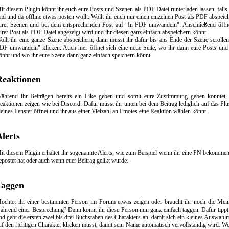
it diesem Plugin könnt ihr euch eure Posts und Szenen als PDF Datei runterladen lassen, falls 
eid und da offline etwas posten wollt. Wollt ihr euch nur einen einzelnen Post als PDF abspeich
urer Szenen und bei dem entsprechenden Post auf "In PDF umwandeln". Anschließend öffnet
urer Post als PDF Datei angezeigt wird und ihr diesen ganz einfach abspeichern könnt.
ollt ihr eine ganze Szene abspeichern, dann müsst ihr dafür bis ans Ende der Szene scrolle
DF umwandeln" klicken. Auch hier öffnet sich eine neue Seite, wo ihr dann eure Posts und 
önnt und wo ihr eure Szene dann ganz einfach speichern könnt.
Reaktionen
ährend ihr Beiträgen bereits ein Like geben und somit eure Zustimmung geben konntet,
eaktionen zeigen wie bei Discord. Dafür müsst ihr unten bei dem Beitrag lediglich auf das Plus
leines Fenster öffnet und ihr aus einer Vielzahl an Emotes eine Reaktion wählen könnt.
lerts
it diesem Plugin erhaltet ihr sogenannte Alerts, wie zum Beispiel wenn ihr eine PN bekomme
epostet hat oder auch wenn euer Beitrag gelikt wurde.
Taggen
öchtet ihr einer bestimmten Person im Forum etwas zeigen oder braucht ihr noch die Mei
ährend einer Besprechung? Dann könnt ihr diese Person nun ganz einfach taggen. Dafür tippt
nd gebt die ersten zwei bis drei Buchstaben des Charakters an, damit sich ein kleines Auswahlm
uf den richtigen Charakter klicken müsst, damit sein Name automatisch vervollständig wird. Wol