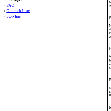
w
»
FAQ
A
»
Gimmick Liste
»
Storyline
M
e
m
a
W
l
n
d
M
n
B