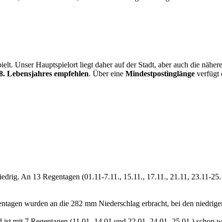
ielt. Unser Hauptspielort liegt daher auf der Stadt, aber auch die näh
8. Lebensjahres empfehlen
. Über eine
Mindestpostinglänge
verfügt 
iedrig. An 13 Regentagen (01.11-7.11., 15.11., 17.11., 21.11, 23.11-2
ntagen wurden an die 282 mm Niederschlag erbracht, bei den niedrigen
 ist mit 7 Regentagen (11.01.-14.01 und 22.01, 24.01.-25.01.) schon w