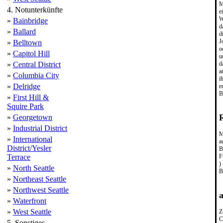
M
4. Notunterkünfte
e
W
»
Bainbridge
d
»
Ballard
d
J
»
Belltown
o
»
Capitol Hill
u
d
»
Central District
a
»
Columbia City
i
»
Delridge
e
B
»
First Hill &
Squire Park
»
Georgetown
»
Industrial District
M
»
International
a
District/Yesler
B
F
Terrace
)
»
North Seattle
B
»
Northeast Seattle
»
Northwest Seattle
»
Waterfront
»
West Seattle
Z
C
5. Sonstiges